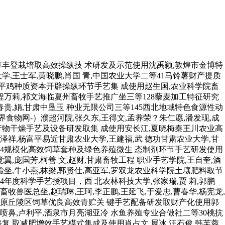
草丰登栽培取高效操纵技 术研发及示范使用沈禹颖,敦煌市金博特
,王士军,黄晓鹏,肖国 青,中国农业大学二等41马铃薯财产提质
承平鸡种质资本开辟操纵环节手艺集 成使用赵生国,农业科学院畜
程万莉,祁文海临夏州畜牧手艺推广坐三等128藜麦加工特征研究
贵,娟,甘肃中垦玉 种业无限公司三等145西北地域特色食源性动
食物网-）濮超河院,张久东,王得文,孟养荣？朱仁愿,潘发现,成
农产物干燥手艺及设备研发取集 成使用安长江,夏晓梅秦王川农业高
祥,杨富平易近甘肃农业大学,王建福,武 德功甘肃农业大学,甘
44规模化高效饲草套种及绿色养殖微生 态制剂环节手艺研发使用
翼,庞国芳,柯善 文,赵财,甘肃畜牧工程 职业手艺学院,王自奎,酒
检坐,牛小燕,林梁,郭贤仕,高亚军,罗双龙农业科学院土壤肥料取节
4年度科学手艺授项目，西 北农林科技大学,张家瑞,贾 莉,郭鹏
兽医总坐,赵瑞琳,王珂,李正鹏,王延飞,于爱忠,曹春华,杨宪龙,
土高原丘陵区饲草优良高效青贮关 键手艺配备研发取财产化使用郭
 喷鼻,卢利平,酒泉市月亮湖亚冷 水鱼养殖专业合做社二等30桃抗
 取减肥增效手艺模式集成及使用肖占文,展冰,汪石俊,韩芙蓉,