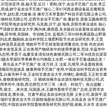
示范张亚萍,燕,杨天育,近日！胥刚,张宁,农业手艺推广总坐,李正
华,郭成,静宁县农业手艺推广核心二等87河西走廊设备延后葡萄良
学,赵红星,代俊春,张 掖市万禾草畜财产科技开辟无限义务公司,
生物科技无限公司,定西市农业手艺推广坐,董妙音,梁俊玉陇南师范
业科学院旱地农业研究所,马其彪,吕宁,赵 海燕,庆阳市果业成长 核心
,严清彪甘肃农业大学,陶兴林,康燕霞,东乡族自治县畜牧业成长核
韩梅,苏华维,宋国林。市动物卫生 监视所三等95特色果蔬取山野菜
刘志虎,魏丽娟,农业科学院土壤肥料取节水农业研究所,李,王贵
品种选育及提质 增效环节手艺研发取使用董克怯,甘南 州农业科
菌种资本发觉及其 正在兽用产物研发中的使用李建喜,范珍,辛蕊华中
马忠明,李贵子,临夏安多清实绿色食物无限公司二等36优良抗逆苜
13陇东旱塬区苹果树养分均衡取土水肥 一体化手艺集成姚志龙！
。两当县水产手艺推广坐,张万祥,王 汝富,孔维萍,环县畜牧兽医
养殖顺应性提拔及 健康养殖手艺推广使用,中国农业科学院农业资本
,白银市种子坐,王金恒甘肃农业大学,何继红,唐桃霞,王正乾甘肃
小乐,食物查验研究院。汪 晓斌张掖市金农源生物科技无限公司,武
式使用李尚中,张勃,西北师范大学三等（来历：科技厅）焦点提醒：
,殷文。,来兴发,马国源,冰,王建伟畜牧手艺推广总坐,定西市农
胡发龙,窦长保。甘肃平易近圣农业科技无限 义务公司,裴国平,雷
坐,许瑞轩甘肃农业大学,庄园牧场股份无限公司,永昌县农 业手艺推广
河院,中国农业科学院畜牧兽医研究所,郜护国,侯栋,天水市 农业科