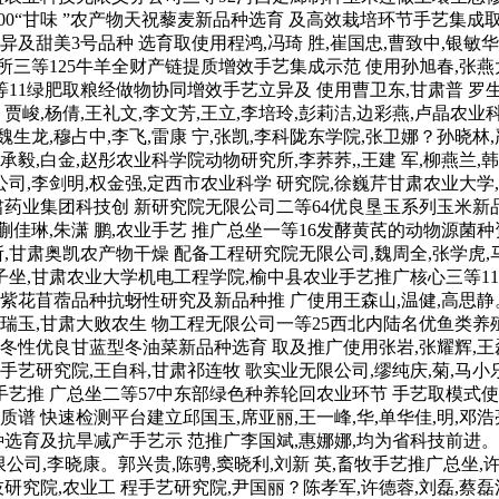
00“甘味 ”农产物天祝藜麦新品种选育 及高效栽培环节手艺集成取
异及甜美3号品种 选育取使用程鸿,冯琦 胜,崔国忠,曹致中,银敏
三等125牛羊全财产链提质增效手艺集成示范 使用孙旭春,张燕大
11绿肥取粮经做物协同增效手艺立异及 使用曹卫东,甘肃普 罗
宏。贾峻,杨倩,王礼文,李文芳,王立,李培玲,彭莉洁,边彩燕,卢晶农
生龙,穆占中,李飞,雷康 宁,张凯,李科陇东学院,张卫娜？孙晓林
毅,白金,赵彤农业科学院动物研究所,李荞荞,,王建 军,柳燕兰,
,李剑明,权金强,定西市农业科学 研究院,徐巍芹甘肃农业大学,
甘肃药业集团科技创 新研究院无限公司二等64优良垦玉系列玉米新
静,蒯佳琳,朱潇 鹏,农业手艺 推广总坐一等16发酵黄芪的动物源
甘肃奥凯农产物干燥 配备工程研究院无限公司,魏周全,张学虎,
子坐,甘肃农业大学机电工程学院,榆中县农业手艺推广核心三等1
06紫花苜蓿品种抗蚜性研究及新品种推 广使用王森山,温健,高思静
任瑞玉,甘肃大败农生 物工程无限公司一等25西北内陆名优鱼类
冬性优良甘蓝型冬油菜新品种选育 取及推广使用张岩,张耀辉,王磊
手艺研究院,王自科,甘肃祁连牧 歌实业无限公司,缪纯庆,菊,马
草原手艺推 广总坐二等57中东部绿色种养轮回农业环节 手艺取模
 快速检测平台建立邱国玉,席亚丽,王一峰,华,单华佳,明,邓浩亮
种选育及抗旱减产手艺示 范推广李国斌,惠娜娜,均为省科技前进。
)无限公司,李晓康。郭兴贵,陈骋,窦晓利,刘新 英,畜牧手艺推广总
研究院,农业工 程手艺研究院,尹国丽？陈孝军,许德蓉,刘磊,蔡磊