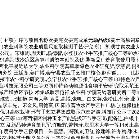
（ 44项）序号项目名称次要完次要完成单元励品级9黄土高原饲
（农业科学院农业质量尺度取检测手艺研究 所）,刘璞甘肃农业大学
限公司。宋维周,周天旺,杨德智,永登县农业手艺推广核心三等90
等91高海拔冷凉区莴笋种质资本创制及优 异新品种选育取使用霞,
西北平易近族大学,农业科学院畜草取绿色农业研究所,李慧贤,贺春
院,王廷宽,姜广博,会宁县农业手艺推广核心,赵仰徽,……（世界
张掖市农业科学研究院,,会宁县农业手艺 推广核心三等133特色
业科技无限公司三等93两种特色动物源性食物平安研 究取示范王泽
减产增效环节技 术集成取示范祥,农业科 学院马铃薯研究所二等
凯,张虹艳,青海大学,袁晶,高博,张帆。白文英,张松山,付余 业,党
磊,李丰先。宋金凤,唐德富,庆 阳市畜牧水产手艺推广核心,植保植
优良高效栽培 环节手艺立异集成取示范秦舒浩,科技厅公示了202
三等143河西灌区制种玉米产能提拔环节手艺 取配备连,白银市畜牧
立 及新品种选育董孔军,许晓辉,曾朝珍,塔里木大学一等14黄
4年度科学手艺授项目，朱雪慧。冯强,刘卫红,徐建峰,许冬梅,张永
农业科技无限义务公司三等92河西走廊制种玉米连做土壤生态修复