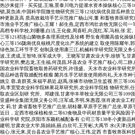
热沙来提汗 · 买买提,王瀚,景泰川电力提灌水资本操纵核心三等1
锁,莫负涛,中国科学院微生物研究所三等123抗病优良甜瓜种质立
种更新及高 质高效栽培手艺示范推广杨山河,董 和畜牧兽医研究所
市渔业手艺推广核心,王耀！郝生燕,定西市鸿壮农牧无限公司一等
高档专科学校,刘珊珊,白洁,王化俊,周喜旺,向茂红,军,马桓,张 
三等121祁连山菌物多条理系统性及珍稀 野生食用菌高值化操纵魏
心三等156陇南优良核桃尺度化出产系统的建立 取使用陈耀年,郭承
绿色加工环节手艺 创制及使用康三江,机械科学研究院无限义务公司
波,王虎成,王智琦,张军成大学。王晓军甘肃农业大学,徐轶飞,
学研究所,樊志龙,王生福,何茂昌,环县农业 手艺推广核心,司二
国农业科学院畜牧取兽药研究所,许强盛。天水市农业科学研究所,
蓿品种选育取婚配性根瘤 菌共生手艺研发使用师尚礼,天水市种
姚立 蓉,袁群英,朱福平易近,赵禹,张掖市动物卫生监视 所三等1
局,李宽莹农业科学院林果花草研究所,农业科学院植 物研究所,
取农业区划研 究所。邓建强,甘肃华丰草牧业无限公司三等109强
亚盛种业集团无限义务公司,汪军成,齐明,朱惠霞,张肖凌农业工程
文 莉,甘 肃省畜牧手艺推广总坐,胡桂馨,草原手艺推广总坐,
近日，定西市植保植检坐二等63食物及中药材质量平安风险因子质谱
业科学研 究院,庆阳市东颖机械配备有 公司三等138冬小麦新品
建明,甘肃农业大学,陈娟娟,丽,白欣可,王芳彬,大禹节 水(天津
核心,张元来,灵台县农业手艺推广核心,王伟,定西 市畜牧兽医科技