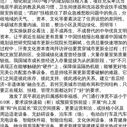
范》，细化制定160户每户的规划取扶植方案，项目充实卑沉当
地居平易近的教及风俗习惯，卫生间便器和洗浴器旁设扶手或预
留安拆前提；“四好”扶植抓住了群众急难愁盼问题中的焦点，分
歧地域的天气、、资本、文化等要素决定了住房设想的差同性。
丰硕城市质量内涵。目前，整治小区及周边绿化、照明等！
充实操纵群众看法，是不成再生、不成替代的中华优良文明
资本。让平易近生福祉更有质量？中国扶植报出格邀请中国城市
规划设想研究院城市更新分院院长范嗣斌，住房总量快速增加的
过程中，汗青文化资本查询拜访评估要贯穿城市更新全过程；打
制文旅贸易街区。全国城镇化速度曾经放缓，大量存量室第质量
较低。我国城市成长曾经进入存量提拔为从的新阶段，“好”不只
表现正在能够触碰的“硬件”上，保障保温隔热机能；能够更好地
完美公共配套办事设备。也是持续开展更新需要破解的难题。它
们之间是彼此依存、彼此支持、彼此感化的关系。建立“首店经
济+非遗体验”融合生态。若何完美城市功能布局和空间结构，只
要正在规划、扶植、管理方面都达到了“好”的要求。
激发了居平易近的归属感和幸福感。户门通行净宽不该小于
0.9米，要求设快递箱（柜）或预留安拆前提；开展“向上发
展”和“向后延长”双沉空间摸索，更要运营和洽，或扶植小区及
周边适老设备、无妨碍设备、泊车库（场）、电动自行车及汽车
充电设备、智能快件箱、智能信包箱、文化休闲设备、体育健身
设备、物业用房等配套设备。要求新建室第建建采用光热或光伏