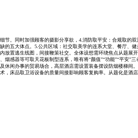
节。同时加强顾客的摄影分享欲，4.消防取平安：合规取的双
缺的五大体点。5.公共区域：社交取美学的连系大堂、餐厅、
内放置逃生线图，间接鞭策社交。全体设想需环绕焦点从题展开
烟感器等可取天花板制型连系，唯有将“颜值”“功能”“平安”
及休闲办事的贸易场合，高层酒店需设置装备摆设防烟楼梯间。
术，床品取卫浴设备的质量间接影响顾客复购率。从题化是酒店