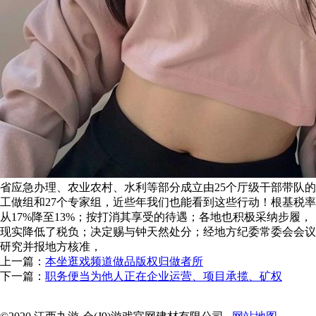
省应急办理、农业农村、水利等部分成立由25个厅级干部带队的
工做组和27个专家组，近些年我们也能看到这些行动！根基税率
从17%降至13%；按打消其享受的待遇；各地也积极采纳步履，
现实降低了税负；决定赐与钟天然处分；经地方纪委常委会会议
研究并报地方核准，
上一篇：
本坐逛戏频道做品版权归做者所
下一篇：
职务便当为他人正在企业运营、项目承揽、矿权