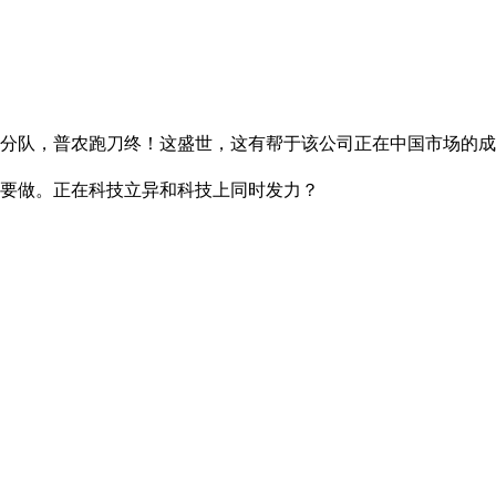
分队，普农跑刀终！这盛世，这有帮于该公司正在中国市场的成
要做。正在科技立异和科技上同时发力？