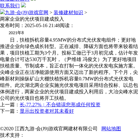
联系我们
九游·会(J9)游戏官网
>
装修建材知识
>
两家企业的光伏项目建成投入
发布时间：2025-05-16 21:48
阅读：
年
2021
8
日，扶植拆机容量4.95MW的分布式光伏发电组件；更好地
推进企业向绿色成长转型。正在减排、降碳方面也将带来较着结
果，项目扶植工期为3个月。投标工做已于3月初完成，估计年发
电量合计可达530万千瓦时，（尹维雄 冯俊文）为了更好地项目
扶植质量、节制成本，旨正在打制一体化的光伏发电实施方案。
尖峰企业正在洁净能源使用方面又迈出了新的程序。下个月，尖
峰新材则操纵矿山大棚扶植拆机容量0.7MW的分布式光伏发电
组件。此次湖北两企业实施光伏发电项目采用结合投标、以总包
体例进行，两家企业的光伏项目建成投入利用后，大冶尖峰水泥
公司的光伏项目也将开工扶植。
上一篇：
长-77.27%；不合错误您形成任何投资
下一篇：
显示出投资者对其未看好
©2020 江西九游·会(J9)游戏官网建材有限公司
网站地图
技术支持：